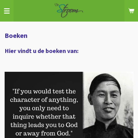
Ga
direct
naar
de
Boeken
hoofdinhoud
Hier vindt u de boeken van: