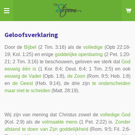
Ga
direct
naar
de
Geloofsverklaring
hoofdinhoud
Door de
Bijbel
(2 Tim. 3:16) als de
volledige
(Opb 22:18-
19; Kol. 1:25) en enige
goddelijke openbaring
(2 Pet. 1:20-
21; 2 Tim. 3:16) te beschouwen, geloven we sterk dat
God
eeuwig één is
(1 Kor. 8:4; Deut. 6:4; 1 Tim. 2:5) en ook
eeuwig de Vader
(Opb. 1:8),
de Zoon
(Rom. 9:5; Heb. 1:8)
en
de Geest
(Heb. 9:14), de drie zijn
te onderscheiden
maar niet te scheiden
(Matt. 28:19).
Wij zijn van mening dat Christus zowel de
volledige God
(Kol. 2:9) als de
volmaakte mens
(1 Pet. 2:22) is.
Zonder
afstand te doen van Zijn goddelijkheid
(Rom. 9:5; Fil. 2:6-