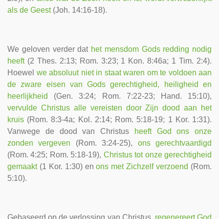
als de Geest
(Joh. 14:16-18).
We geloven verder dat
het mensdom Gods redding nodig
heeft
(2 Thes. 2:13; Rom. 3:23; 1 Kon. 8:46a; 1 Tim. 2:4).
Hoewel
we absoluut niet in staat waren om te voldoen aan
de zware eisen van Gods gerechtigheid, heiligheid en
heerlijkheid
(Gen. 3:24; Rom. 7:22-23; Hand. 15:10),
vervulde Christus alle vereisten door Zijn dood aan het
kruis
(Rom. 8:3-4a; Kol. 2:14; Rom. 5:18-19; 1 Kor. 1:31).
Vanwege de dood van Christus
heeft God ons onze
zonden vergeven
(Rom. 3:24-25),
ons gerechtvaardigd
(Rom. 4:25; Rom. 5:18-19),
Christus tot onze gerechtigheid
gemaakt
(1 Kor. 1:30) en
ons met Zichzelf verzoend
(Rom.
5:10).
Gebaseerd op de verlossing van Christus,
regenereert God