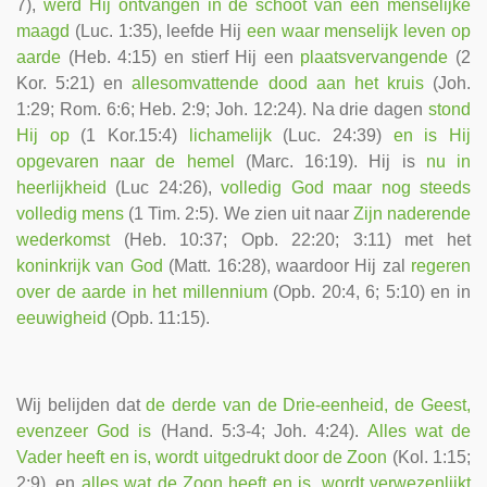
7),
werd Hij ontvangen in de schoot van een menselijke
maagd
(Luc. 1:35), leefde Hij
een waar menselijk leven op
aarde
(Heb. 4:15) en stierf Hij een
plaatsvervangende
(2
Kor. 5:21) en
allesomvattende dood aan het kruis
(Joh.
1:29; Rom. 6:6; Heb. 2:9; Joh. 12:24). Na drie dagen
stond
Hij op
(1 Kor.15:4)
lichamelijk
(Luc. 24:39)
en is Hij
opgevaren naar de hemel
(Marc. 16:19). Hij is
nu in
heerlijkheid
(Luc 24:26),
volledig God maar nog steeds
volledig mens
(1 Tim. 2:5). We zien uit naar
Zijn naderende
wederkomst
(Heb. 10:37; Opb. 22:20; 3:11) met het
koninkrijk van God
(Matt. 16:28), waardoor Hij zal
regeren
over de aarde in het millennium
(Opb. 20:4, 6; 5:10) en in
eeuwigheid
(Opb. 11:15).
Wij belijden dat
de derde van de Drie-eenheid, de Geest,
evenzeer God is
(Hand. 5:3-4; Joh. 4:24).
Alles wat de
Vader heeft en is, wordt uitgedrukt door de Zoon
(Kol. 1:15;
2:9), en
alles wat de Zoon heeft en is, wordt verwezenlijkt