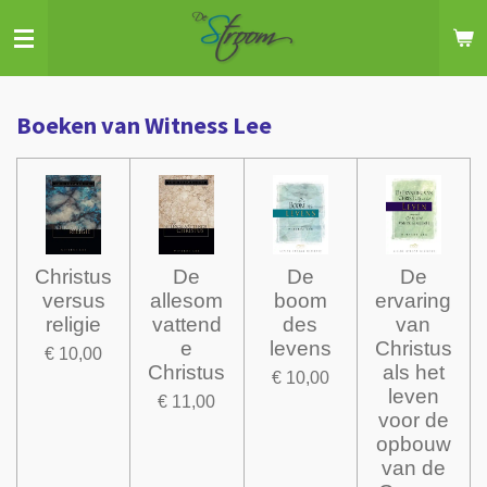
Ga
direct
naar
de
Boeken van Witness Lee
hoofdinhoud
Christus
De
De
De
versus
allesom
boom
ervaring
religie
vattend
des
van
e
levens
Christus
€ 10,00
Christus
als het
€ 10,00
leven
€ 11,00
voor de
opbouw
van de