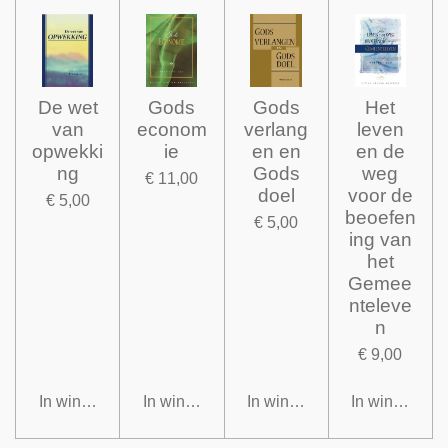
De wet
Gods
Gods
Het
van
econom
verlang
leven
opwekki
ie
en en
en de
ng
Gods
weg
€ 11,00
doel
voor de
€ 5,00
beoefen
€ 5,00
ing van
het
Gemee
nteleve
n
€ 9,00
In winkelwagen
In winkelwagen
In winkelwagen
In winkelwag