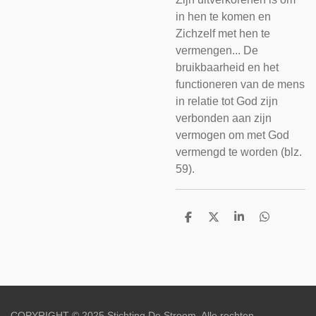
in hen te komen en
Zichzelf met hen te
vermengen... De
bruikbaarheid en het
functioneren van de mens
in relatie tot God zijn
verbonden aan zijn
vermogen om met God
vermengd te worden (blz.
59).
D
D
S
D
e
e
h
e
l
e
a
l
e
l
r
e
n
e
n
COPYRIGHT © 2025 Stichting De Stroom. Alle rechten