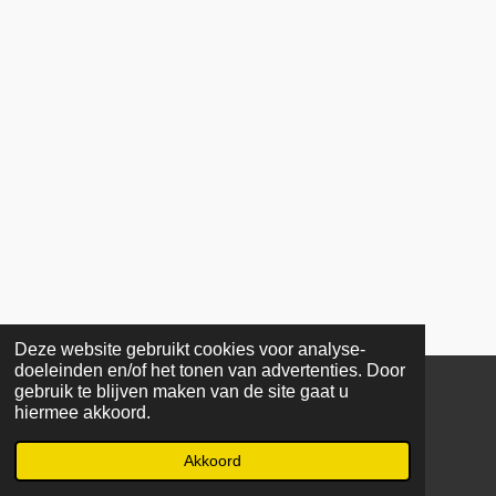
Deze website gebruikt cookies voor analyse-
doeleinden en/of het tonen van advertenties. Door
gebruik te blijven maken van de site gaat u
COPYRIGHT © 2025 Stichting De Stroom. Alle rechten
hiermee akkoord.
voorbehouden. Reproductie geheel of gedeeltelijk zonder
toestemming is verboden.
Akkoord