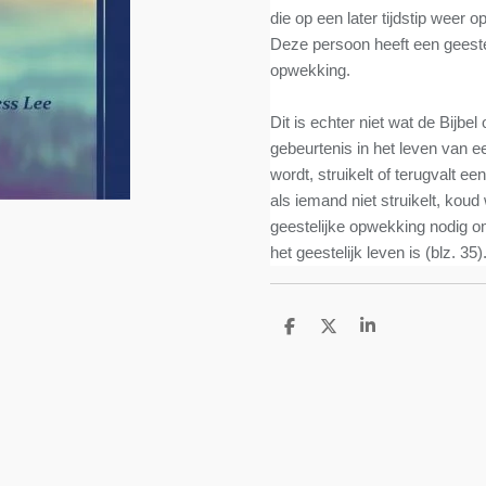
die op een later tijdstip weer 
Deze persoon heeft een geest
opwekking.
Dit is echter niet wat de Bijb
gebeurtenis in het leven van e
wordt, struikelt of terugvalt e
als iemand niet struikelt, koud 
geestelijke opwekking nodig o
het geestelijk leven is (blz. 35)
D
D
S
e
e
h
l
e
a
e
l
r
n
e