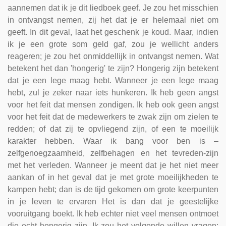
aannemen dat ik je dit liedboek geef. Je zou het misschien
in ontvangst nemen, zij het dat je er helemaal niet om
geeft. In dit geval, laat het geschenk je koud. Maar, indien
ik je een grote som geld gaf, zou je wellicht anders
reageren; je zou het onmiddellijk in ontvangst nemen. Wat
betekent het dan 'hongerig' te zijn? Hongerig zijn betekent
dat je een lege maag hebt. Wanneer je een lege maag
hebt, zul je zeker naar iets hunkeren. Ik heb geen angst
voor het feit dat mensen zondigen. Ik heb ook geen angst
voor het feit dat de medewerkers te zwak zijn om zielen te
redden; of dat zij te opvliegend zijn, of een te moeilijk
karakter hebben. Waar ik bang voor ben is –
zelfgenoegzaamheid, zelfbehagen en het tevreden-zijn
met het verleden. Wanneer je meent dat je het niet meer
aankan of in het geval dat je met grote moeilijkheden te
kampen hebt; dan is de tijd gekomen om grote keerpunten
in je leven te ervaren Het is dan dat je geestelijke
vooruitgang boekt. Ik heb echter niet veel mensen ontmoet
die echt hongerig zijn. Ik zou het volgende willen vragen: