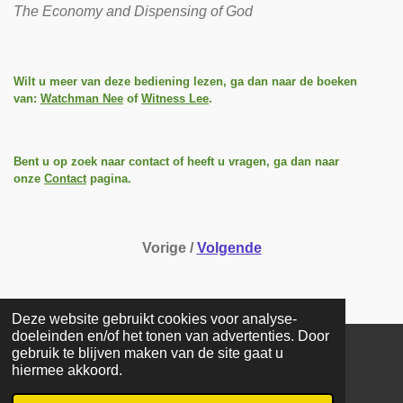
The Economy and Dispensing of God
Wilt u meer van deze bediening lezen, ga dan naar de boeken
van:
Watchman Nee
of
Witness Lee
.
Bent u op zoek naar contact of heeft u vragen, ga dan naar
onze
Contact
pagina.
Vorige /
Volgende
Deze website gebruikt cookies voor analyse-
doeleinden en/of het tonen van advertenties. Door
gebruik te blijven maken van de site gaat u
COPYRIGHT © 2025 Stichting De Stroom. Alle rechten
hiermee akkoord.
voorbehouden. Reproductie geheel of gedeeltelijk zonder
toestemming is verboden.