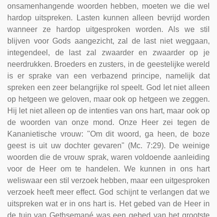
onsamenhangende woorden hebben, moeten we die wel
hardop uitspreken. Lasten kunnen alleen bevrijd worden
wanneer ze hardop uitgesproken worden. Als we stil
blijven voor Gods aangezicht, zal de last niet weggaan,
integendeel, de last zal zwaarder en zwaarder op je
neerdrukken. Broeders en zusters, in de geestelijke wereld
is er sprake van een verbazend principe, namelijk dat
spreken een zeer belangrijke rol speelt. God let niet alleen
op hetgeen we geloven, maar ook op hetgeen we zeggen.
Hij let niet alleen op de intenties van ons hart, maar ook op
de woorden van onze mond. Onze Heer zei tegen de
Kananietische vrouw: "Om dit woord, ga heen, de boze
geest is uit uw dochter gevaren" (Mc. 7:29). De weinige
woorden die de vrouw sprak, waren voldoende aanleiding
voor de Heer om te handelen. We kunnen in ons hart
weliswaar een stil verzoek hebben, maar een uitgesproken
verzoek heeft meer effect. God schijnt te verlangen dat we
uitspreken wat er in ons hart is. Het gebed van de Heer in
de tuin van Gethsemané was een gebed van het grootste