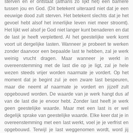
sterven en er ontstaat (althans zo lijkt het) een barrière
tussen jou en God. (Dit betekent uiteraard niet dat je een
eeuwige dood zult sterven. Het betekent slechts dat je het
gevoel hebt alsof het innerlijke leven niet meer stroomt).
Het lijkt wel alsof je God niet langer kunt benaderen en dat
de last je heeft verpletterd. Al het geestelijke werk komt
voort uit dergelijke lasten. Wanneer je probeert te werken
zonder daarvoor een bepaalde last te hebben, zal je werk
weinig vrucht dragen. Maar wanneer je werkt in
overeenstemming met de last die op je ligt, zal je hele
wezen steeds vrijer worden naarmate je vordert. Op het
moment dat je begint zul je een zware last bespeuren,
maar die neemt af naarmate je vordert en jijzelf zult
opgebouwd worden. De waarde van je werk hangt dus af
van de last die je ervoor hebt. Zonder last heeft je werk
geen geestelijke waarde. Maar met een last is er wel
degelijk sprake van geestelijke waarde. Elke keer dat je in
overeenstemming met een last werkt, voel je je verfrist en
opgebouwd. Terwijl je last weggenomen wordt, word jij