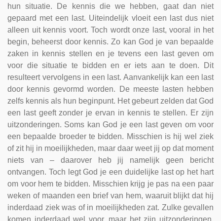
hun situatie. De kennis die we hebben, gaat dan niet
gepaard met een last. Uiteindelijk vloeit een last dus niet
alleen uit kennis voort. Toch wordt onze last, vooral in het
begin, beheerst door kennis. Zo kan God je van bepaalde
zaken in kennis stellen en je tevens een last geven om
voor die situatie te bidden en er iets aan te doen. Dit
resulteert vervolgens in een last. Aanvankelijk kan een last
door kennis gevormd worden. De meeste lasten hebben
zelfs kennis als hun beginpunt. Het gebeurt zelden dat God
een last geeft zonder je ervan in kennis te stellen. Er zijn
uitzonderingen. Soms kan God je een last geven om voor
een bepaalde broeder te bidden. Misschien is hij wel ziek
of zit hij in moeilijkheden, maar daar weet jij op dat moment
niets van – daarover heb jij namelijk geen bericht
ontvangen. Toch legt God je een duidelijke last op het hart
om voor hem te bidden. Misschien krijg je pas na een paar
weken of maanden een brief van hem, waaruit blijkt dat hij
inderdaad ziek was of in moeilijkheden zat. Zulke gevallen
komen inderdaad wel voor, maar het zijn uitzonderingen.