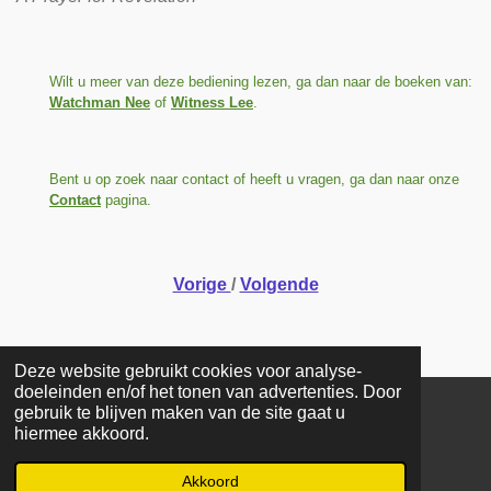
Wilt u meer van deze bediening lezen, ga dan naar de boeken van:
Watchman Nee
of
Witness Lee
.
Bent u op zoek naar contact of heeft u vragen, ga dan naar onze
Contact
pagina.
Vorige
/
Volgende
Deze website gebruikt cookies voor analyse-
doeleinden en/of het tonen van advertenties. Door
gebruik te blijven maken van de site gaat u
COPYRIGHT © 2025 Stichting De Stroom. Alle rechten
hiermee akkoord.
voorbehouden. Reproductie geheel of gedeeltelijk zonder
toestemming is verboden.
Akkoord