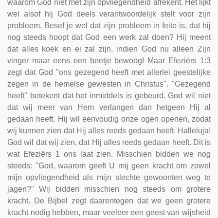
waarom God niet met zijn opvliegendheid afrekent. Het lijkt
wel alsof hij God deels verantwoordelijk stelt voor zijn
probleem. Besef je wel dat zijn probleem in feite is, dat hij
nog steeds hoopt dat God een werk zal doen? Hij meent
dat alles koek en ei zal zijn, indien God nu alleen Zijn
vinger maar eens een beetje bewoog! Maar Efeziërs 1:3
zegt dat God "ons gezegend heeft met allerlei geestelijke
zegen in de hemelse gewesten in Christus". "Gezegend
heeft" betekent dat het inmiddels is gebeurd. God wil niet
dat wij meer van Hem verlangen dan hetgeen Hij al
gedaan heeft. Hij wil eenvoudig onze ogen openen, zodat
wij kunnen zien dat Hij alles reeds gedaan heeft. Halleluja!
God wil dat wij zien, dat Hij alles reeds gedaan heeft. Dit is
wat Efeziërs 1 ons laat zien. Misschien bidden we nog
steeds: "God, waarom geeft U mij geen kracht om zowel
mijn opvliegendheid als mijn slechte gewoonten weg te
jagen?" Wij bidden misschien nog steeds om grotere
kracht. De Bijbel zegt daarentegen dat we geen grotere
kracht nodig hebben, maar veeleer een geest van wijsheid