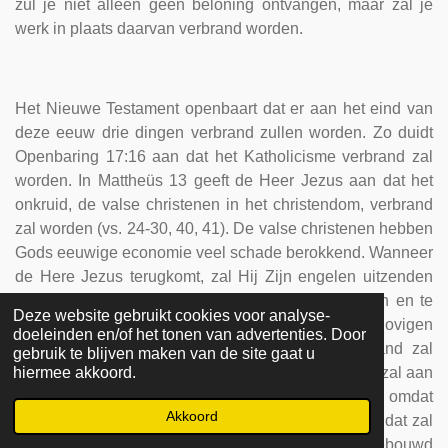
zul je niet alleen geen beloning ontvangen, maar zal je
werk in plaats daarvan verbrand worden.
Het Nieuwe Testament openbaart dat er aan het eind van
deze eeuw drie dingen verbrand zullen worden. Zo duidt
Openbaring 17:16 aan dat het Katholicisme verbrand zal
worden. In Mattheüs 13 geeft de Heer Jezus aan dat het
onkruid, de valse christenen in het christendom, verbrand
zal worden (vs. 24-30, 40, 41). De valse christenen hebben
Gods eeuwige economie veel schade berokkend. Wanneer
de Here Jezus terugkomt, zal Hij Zijn engelen uitzenden
om het onkruid te verzamelen, in bossen te binden en te
Deze website gebruikt cookies voor analyse-
verbranden. Dit is het verbranden van de valse gelovigen
doeleinden en/of het tonen van advertenties. Door
in het Protestantisme. Het derde ding dat verbrand zal
gebruik te blijven maken van de site gaat u
worden, staat in 1 Korinthiërs 3:13-15: "Ieders werk zal aan
hiermee akkoord.
het licht komen. Want de dag zal het doen blijken, omdat
Akkoord
hij met vuur verschijnt, en hoedanig ieders werk is, dat zal
het vuur uitmaken. Indien het werk, dat hij erop gebouwd