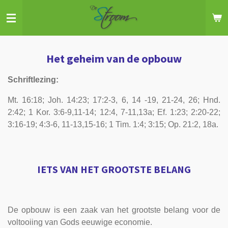
Ga
direct
naar
de
Het geheim van de opbouw
hoofdinhoud
Schriftlezing:
Mt. 16:18; Joh. 14:23; 17:2-3, 6, 14 -19, 21-24, 26; Hnd.
2:42; 1 Kor. 3:6-9,11-14; 12:4, 7-11,13a; Ef. 1:23; 2:20-22;
3:16-19; 4:3-6, 11-13,15-16; 1 Tim. 1:4; 3:15; Op. 21:2, 18a.
IETS VAN HET GROOTSTE BELANG
De opbouw is een zaak van het grootste belang voor de
voltooiing van Gods eeuwige economie.