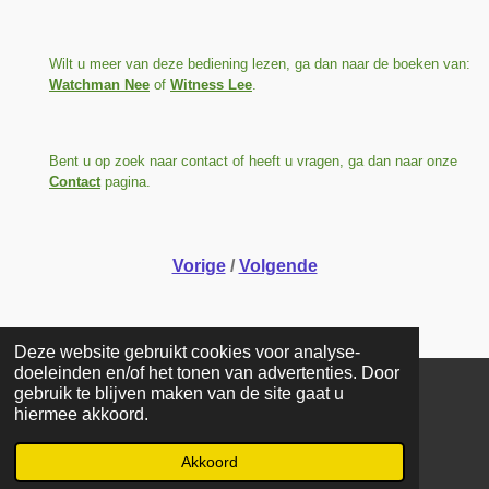
Wilt u meer van deze bediening lezen, ga dan naar de boeken van:
Watchman Nee
of
Witness Lee
.
Bent u op zoek naar contact of heeft u vragen, ga dan naar onze
Contact
pagina.
Vorige
/
Volgende
Deze website gebruikt cookies voor analyse-
doeleinden en/of het tonen van advertenties. Door
gebruik te blijven maken van de site gaat u
COPYRIGHT © 2025 Stichting De Stroom. Alle rechten
hiermee akkoord.
voorbehouden. Reproductie geheel of gedeeltelijk zonder
toestemming is verboden.
Akkoord