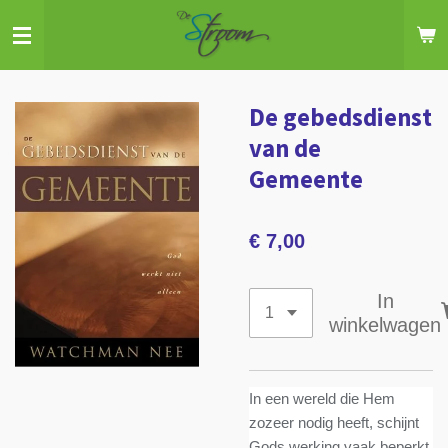
Ga
direct
naar
de
De gebedsdienst
hoofdinhoud
van de
Gemeente
€ 7,00
In
winkelwagen
In een wereld die Hem
zozeer nodig heeft, schijnt
Gods werking vaak beperkt