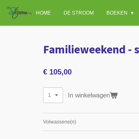
Ga
HOME
DE STROOM
BOEKEN
direct
naar
de
hoofdinhoud
Familieweekend - 
€ 105,00
In winkelwagen
Volwassene(n)