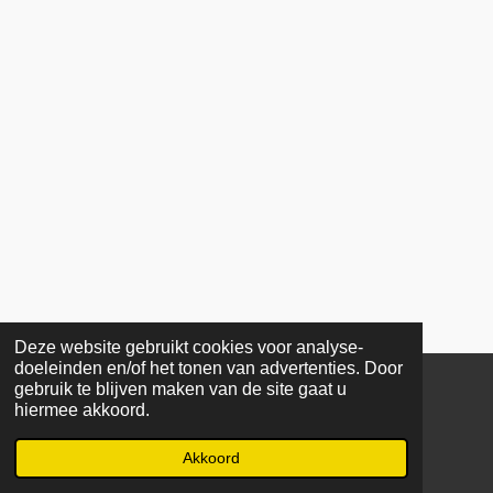
Deze website gebruikt cookies voor analyse-
doeleinden en/of het tonen van advertenties. Door
gebruik te blijven maken van de site gaat u
COPYRIGHT © 2025 Stichting De Stroom. Alle rechten
hiermee akkoord.
voorbehouden. Reproductie geheel of gedeeltelijk zonder
toestemming is verboden.
Akkoord