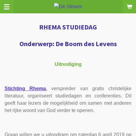
Ga
direct
naar
RHEMA STUDIEDAG
de
hoofdinhoud
Onderwerp: De Boom des Levens
Uitnodiging
Stichting Rhema
,
verspreider van gratis christelijke
literatuur, organiseert studiedagen en conferenties. Dit
geeft haar lezers de mogelijkheid om samen met anderen
het rijke woord van God verder te openen.
Graag willen we u uitnodigen om zaterdag 6 april 2019 op